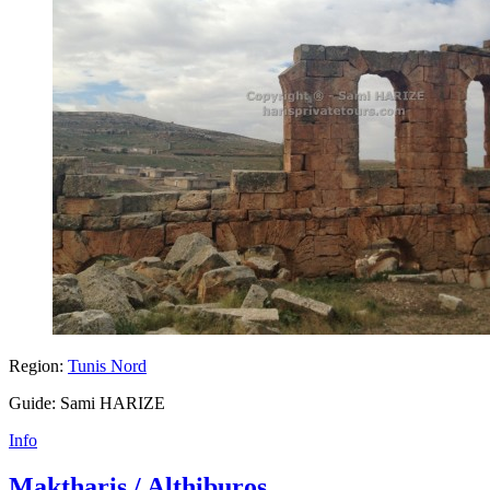
Region:
Tunis Nord
Guide: Sami HARIZE
Info
Maktharis / Althiburos